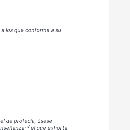
, a los que conforme a su
el de profecía, úsese
8
a enseñanza;
el que exhorta,