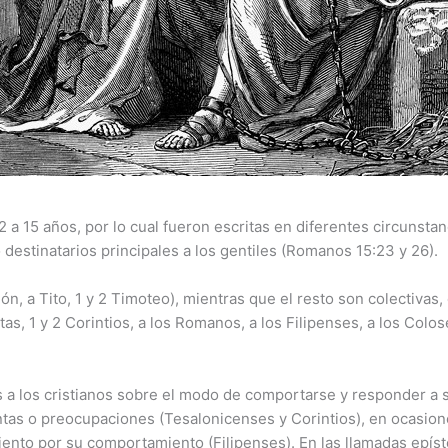
 a 15 años, por lo cual fueron escritas en diferentes circunstan
estinatarios principales a los gentiles (Romanos 15:23 y 26).
n, a Tito, 1 y 2 Timoteo), mientras que el resto son colectivas, 
as, 1 y 2 Corintios, a los Romanos, a los Filipenses, a los Colos
es a los cristianos sobre el modo de comportarse y responder a 
tas o preocupaciones (Tesalonicenses y Corintios), en ocasiones
to por su comportamiento (Filipenses). En las llamadas epístol