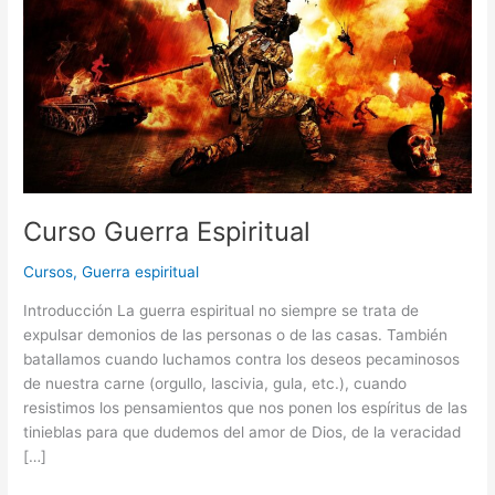
Curso Guerra Espiritual
Cursos
,
Guerra espiritual
Introducción La guerra espiritual no siempre se trata de
expulsar demonios de las personas o de las casas. También
batallamos cuando luchamos contra los deseos pecaminosos
de nuestra carne (orgullo, lascivia, gula, etc.), cuando
resistimos los pensamientos que nos ponen los espíritus de las
tinieblas para que dudemos del amor de Dios, de la veracidad
[…]