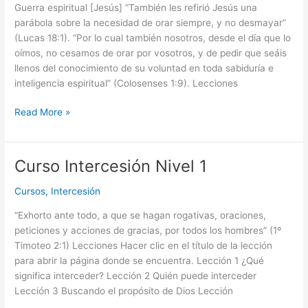
Nivel
Guerra espiritual [Jesús] “También les refirió Jesús una
II
parábola sobre la necesidad de orar siempre, y no desmayar”
(Lucas 18:1). “Por lo cual también nosotros, desde el día que lo
oímos, no cesamos de orar por vosotros, y de pedir que seáis
llenos del conocimiento de su voluntad en toda sabiduría e
inteligencia espiritual” (Colosenses 1:9). Lecciones
Read More »
Curso Intercesión Nivel 1
Curso
Intercesión
Cursos
,
Intercesión
Nivel
1
“Exhorto ante todo, a que se hagan rogativas, oraciones,
peticiones y acciones de gracias, por todos los hombres” (1º
Timoteo 2:1) Lecciones Hacer clic en el título de la lección
para abrir la página donde se encuentra. Lección 1 ¿Qué
significa interceder? Lección 2 Quién puede interceder
Lección 3 Buscando el propósito de Dios Lección