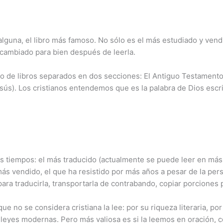
 alguna, el libro más famoso. No sólo es el más estudiado y vendi
cambiado para bien después de leerla.
to de libros separados en dos secciones: El Antiguo Testamento 
ús). Los cristianos entendemos que es la palabra de Dios escri
los tiempos: el más traducido (actualmente se puede leer en más 
 más vendido, el que ha resistido por más años a pesar de la p
 para traducirla, transportarla de contrabando, copiar porciones 
e no se considera cristiana la lee: por su riqueza literaria, por
 leyes modernas. Pero más valiosa es si la leemos en oración, co