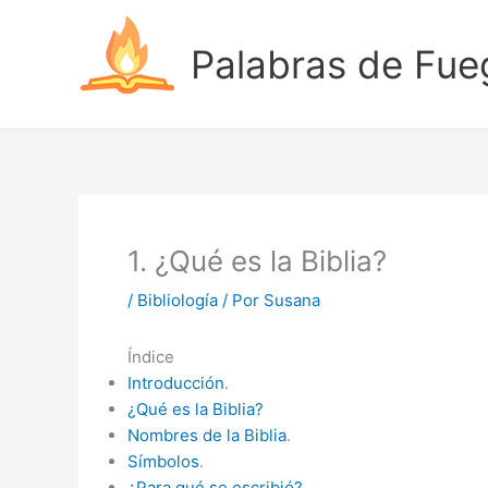
Ir
al
Palabras de Fue
contenido
1. ¿Qué es la Biblia?
/
Bibliología
/ Por
Susana
Índice
Introducción
.
¿Qué es la Biblia?
Nombres de la Biblia
.
Símbolos
.
¿Para qué se escribió?