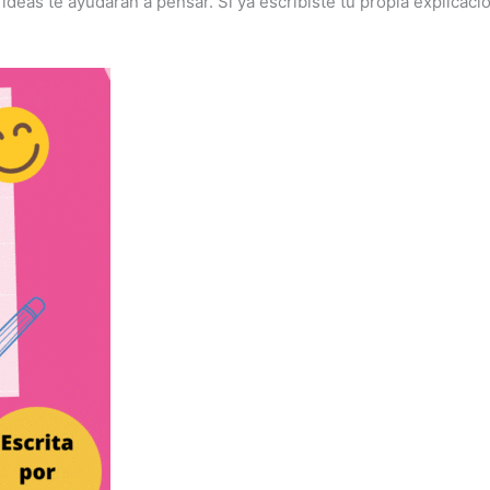
ideas te ayudarán a pensar. Si ya escribiste tu propia explicació