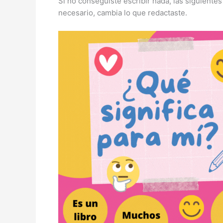
Si no conseguiste escribir nada, las siguientes 
necesario, cambia lo que redactaste.