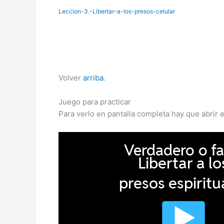
Leccion-3.-Libertar-a-los-presos-celular
Volver
arriba
.
Juego para practicar
Para verlo en pantalla completa hay que abrir 