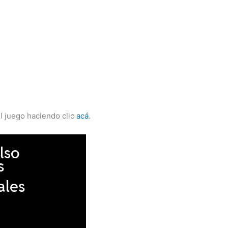
el juego haciendo clic
acá
.