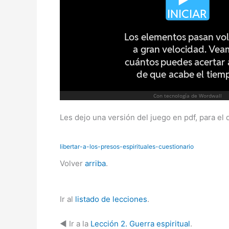
Les dejo una versión del juego en pdf, para el 
libertar-a-los-presos-espirituales-cuestionario
Volver
arriba
.
Ir al
listado de lecciones
.
◄ Ir a la
Lección 2. Guerra espiritual
.