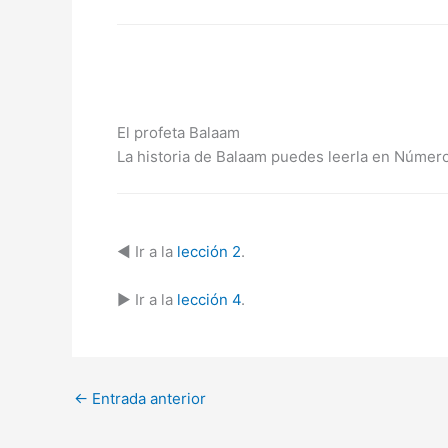
El profeta Balaam
La historia de Balaam puedes leerla en Números
◄ Ir a la
lección 2
.
► Ir a la
lección 4
.
←
Entrada anterior